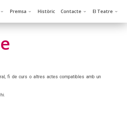
Premsa
Històric
Contacte
El Teatre
re
ral, fi de curs o altres actes compatibles amb un
hi.