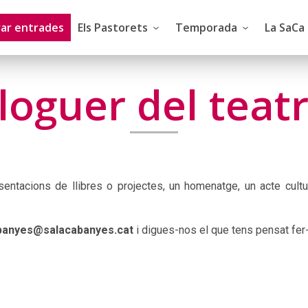
ar entrades
Els Pastorets
Temporada
La SaCa
loguer del teat
sentacions de llibres o projectes, un homenatge, un acte cultu
banyes@salacabanyes.cat
i digues-nos el que tens pensat fer-