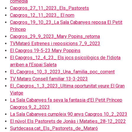
comèdia
Capgros_27_11_2023_Els_Pastorets
Capgros_12_11_2023_ El nom
Capgros_19_10_23_La Sala Cabanyes reposa El Petit
Príncep
Capgros_29_9_2023_Mary Popins_retorna
TVMataró Estrenes i reposicions 7_9_2023
El Capgros 19-5-23 Mary Poppins
El Capgros_12_4_23_ Els jocs psicològics de l’Idiota
arriben a l’Espai Saleta
El_Capgros_10_3_2023_Una_familia_poc_corrent
TV Mataro Consell familiar 13-3-2023
El_Capgros_1_3_2023_Ultima oportunitat veure El Gran
Viatge
La Sala Cabanyes fa seva la fantasia d’El Petit Príncep
Capgros 9_2_2023
La Sala Cabanyes cumpleix 90 anys Capgros 10_2_2023
El núvol Els Pastorets de Jonàs i Mataties_28-12_2022
Surtdecasa.cat_Els_Pastorets_de_Mataró