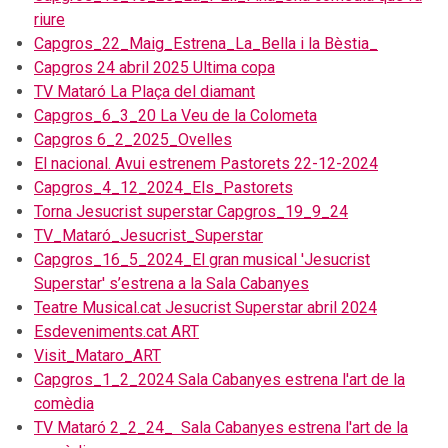
riure
Capgros_22_Maig_Estrena_La_Bella i la Bèstia_
Capgros 24 abril 2025 Ultima copa
TV Mataró La Plaça del diamant
Capgros_6_3_20 La Veu de la Colometa
Capgros 6_2_2025_Ovelles
El nacional. Avui estrenem Pastorets 22-12-2024
Capgros_4_12_2024_Els_Pastorets
Torna Jesucrist superstar Capgros_19_9_24
TV_Mataró_Jesucrist_Superstar
Capgros_16_5_2024_El gran musical 'Jesucrist
Superstar' s’estrena a la Sala Cabanyes
Teatre Musical.cat Jesucrist Superstar abril 2024
Esdeveniments.cat ART
Visit_Mataro_ART
Capgros_1_2_2024 Sala Cabanyes estrena l'art de la
comèdia
TV Mataró 2_2_24_ Sala Cabanyes estrena l'art de la