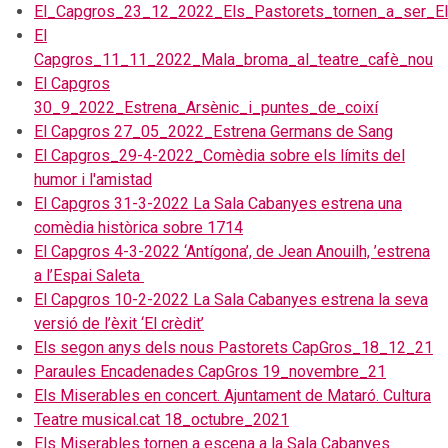
El_Capgros_23_12_2022_Els_Pastorets_tornen_a_ser_El
El
Capgros_11_11_2022_Mala_broma_al_teatre_cafè_nou
El Capgros
30_9_2022_Estrena_Arsènic_i_puntes_de_coixí
El Capgros 27_05_2022_Estrena Germans de Sang
El Capgros_29-4-2022_Comèdia sobre els límits del
humor i l'amistad
El Capgros 31-3-2022 La Sala Cabanyes estrena una
comèdia històrica sobre 1714
El Capgros 4-3-2022 ‘Antígona’, de Jean Anouilh, ’estrena
a l’Espai Saleta
El Capgros 10-2-2022 La Sala Cabanyes estrena la seva
versió de l’èxit ‘El crèdit’
Els segon anys dels nous Pastorets CapGros_18_12_21
Paraules Encadenades CapGros 19_novembre_21
Els Miserables en concert. Ajuntament de Mataró. Cultura
Teatre musical.cat 18_octubre_2021
Els Miserables tornen a escena a la Sala Cabanyes