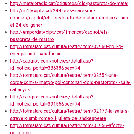
http://mataroradio.cat/etiquetes/els-pastorets-de-matar
http://m1tv.xiptv.cat/24-hores-maresme-
noticies/capitol/els-pastorets-de-mataro-en-marxa-fins-
el-24-de-gener
http://empordatv.xiptv.cat/1moncat/capitol/els-
pastorets-de-mataro
http://totmataro.cat/cultura/teatre/item/32960-doll-d-
energia-amb-satisfaccio
http://capgros.com/noticies/detall.asp?
id_noticia_portal=38638&sec=74
http://totmataro.cat/cultura/teatre/item/32554-una-
corda-com-a-imatge-pel-centenari-dels-pastorets-i-sala-
cabanyes
http://capgros.com/noticies/detall.asp?
id_noticia_portal=39155&sec=74
http://totmataro.cat/cultura/teatre/item/32177-la-sala-s-
atreveix-amb-romeo-i-julieta-de-shakespeare
http://totmataro.cat/cultura/teatre/item/31956-afecte-
per-escrit