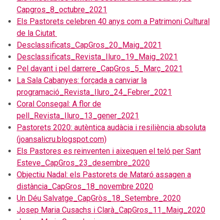
Capgros_8_octubre_2021
Els Pastorets celebren 40 anys com a Patrimoni Cultural
de la Ciutat
Desclassificats_CapGros_20_Maig_2021
Desclassificats_Revista_Iluro_19_Maig_2021
Pel davant i pel darrere_CapGros_5_Març_2021
La Sala Cabanyes: forçada a canviar la
programació_Revista_Iluro_24_Febrer_2021
Coral Consegal: A flor de
pell_Revista_Iluro_13_gener_2021
Pastorets 2020: autèntica audàcia i resiliència absoluta
(joansalicru.blogspot.com)
Els Pastores es reinventen i aixequen el teló per Sant
Esteve_CapGros_23_desembre_2020
Objectiu Nadal: els Pastorets de Mataró assagen a
distància_CapGros_18_novembre 2020
Un Déu Salvatge_CapGròs_18_Setembre_2020
Josep Maria Cusachs i Clarà_CapGros_11_Maig_2020