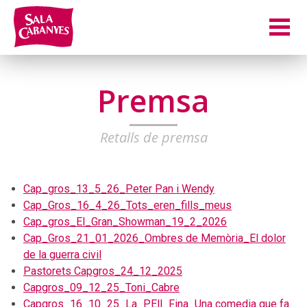
Premsa
Retalls de premsa
Cap_gros_13_5_26_Peter Pan i Wendy
Cap_Gros_16_4_26_Tots_eren_fills_meus
Cap_gros_El_Gran_Showman_19_2_2026
Cap_Gros_21_01_2026_Ombres de Memòria_El dolor
de la guerra civil
Pastorets Capgros_24_12_2025
Capgros_09_12_25_Toni_Cabre
Capgros_16_10_25_La_PEll_Fina_Una comedia que fa