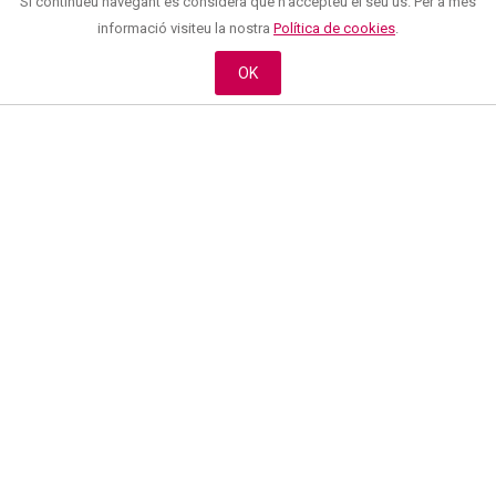
Si continueu navegant es considera que n'accepteu el seu ús. Per a més
informació visiteu la nostra
Política de cookies
.
OK