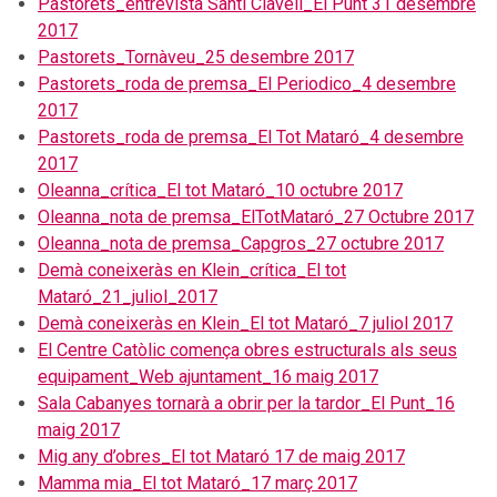
Pastorets_entrevista Santi Clavell_El Punt 31 desembre
2017
Pastorets_Tornàveu_25 desembre 2017
Pastorets_roda de premsa_El Periodico_4 desembre
2017
Pastorets_roda de premsa_El Tot Mataró_4 desembre
2017
Oleanna_crítica_El tot Mataró_10 octubre 2017
Oleanna_nota de premsa_ElTotMataró_27 Octubre 2017
Oleanna_nota de premsa_Capgros_27 octubre 2017
Demà coneixeràs en Klein_crítica_El tot
Mataró_21_juliol_2017
Demà coneixeràs en Klein_El tot Mataró_7 juliol 2017
El Centre Catòlic comença obres estructurals als seus
equipament_Web ajuntament_16 maig 2017
Sala Cabanyes tornarà a obrir per la tardor_El Punt_16
maig 2017
Mig any d’obres_El tot Mataró 17 de maig 2017
Mamma mia_El tot Mataró_17 març 2017