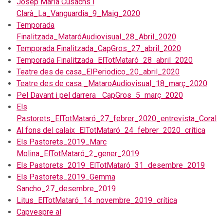
Josep Maria Cusachs i
Clarà_La_Vanguardia_9_Maig_2020
Temporada
Finalitzada_MataróAudiovisual_28_Abril_2020
Temporada Finalitzada_CapGros_27_abril_2020
Temporada Finalitzada_ElTotMataró_28_abril_2020
Teatre des de casa_ElPeriodico_20_abril_2020
Teatre des de casa _MataroAudiovisual_18_març_2020
Pel Davant i pel darrera _CapGros_5_març_2020
Els
Pastorets_ElTotMataró_27_febrer_2020_entrevista_Coral
Al fons del calaix_ElTotMataró_24_febrer_2020_crítica
Els Pastorets_2019_Marc
Molina_ElTotMataró_2_gener_2019
Els Pastorets_2019_ElTotMataró_31_desembre_2019
Els Pastorets_2019_Gemma
Sancho_27_desembre_2019
Litus_ElTotMataró_14_novembre_2019_crítica
Capvespre al