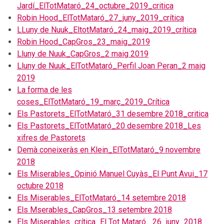
Jardí_ElTotMataró_24_octubre_2019_critica
Robin Hood_ElTotMataró_27_juny_2019_crítica
LLuny de Nuuk_EltotMataró_24_maig_2019_crítica
Robin Hood_CapGros_23_maig_2019
Lluny de Nuuk_CapGros_2 maig 2019
Lluny de Nuuk_ElTotMataró_Perfil Joan Peran_2 maig
2019
La forma de les
coses_ElTotMataró_19_març_2019_Crítica
Els Pastorets_ElTotMataró_31 desembre 2018_critica
Els Pastorets_ElTotMataró_20 desembre 2018_Les
xifres de Pastorets
Demà coneixeràs en Klein_ElTotMataró_9 novembre
2018
Els Miserables_Opinió Manuel Cuyàs_El Punt Avui_17
octubre 2018
Els Miserables_ElTotMataró_14 setembre 2018
Els Mserables_CapGros_13 setembre 2018
Els Miserables_crítica_El Tot Mataró_ 26_juny_2018